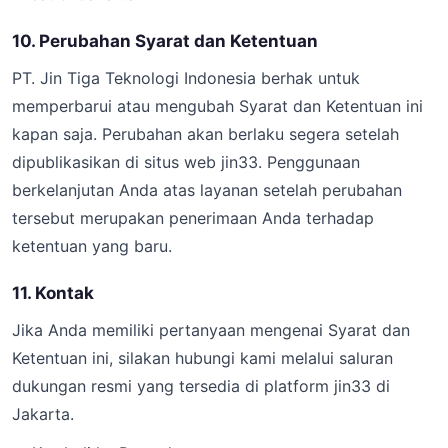
10. Perubahan Syarat dan Ketentuan
PT. Jin Tiga Teknologi Indonesia berhak untuk
memperbarui atau mengubah Syarat dan Ketentuan ini
kapan saja. Perubahan akan berlaku segera setelah
dipublikasikan di situs web jin33. Penggunaan
berkelanjutan Anda atas layanan setelah perubahan
tersebut merupakan penerimaan Anda terhadap
ketentuan yang baru.
11. Kontak
Jika Anda memiliki pertanyaan mengenai Syarat dan
Ketentuan ini, silakan hubungi kami melalui saluran
dukungan resmi yang tersedia di platform jin33 di
Jakarta.