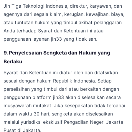
Jin Tiga Teknologi Indonesia, direktur, karyawan, dan
agennya dari segala klaim, kerugian, kewajiban, biaya,
atau tuntutan hukum yang timbul akibat pelanggaran
Anda terhadap Syarat dan Ketentuan ini atau
penggunaan layanan jin33 yang tidak sah.
9. Penyelesaian Sengketa dan Hukum yang
Berlaku
Syarat dan Ketentuan ini diatur oleh dan ditafsirkan
sesuai dengan hukum Republik Indonesia. Setiap
perselisihan yang timbul dari atau berkaitan dengan
penggunaan platform jin33 akan diselesaikan secara
musyawarah mufakat. Jika kesepakatan tidak tercapai
dalam waktu 30 hari, sengketa akan diselesaikan
melalui yurisdiksi eksklusif Pengadilan Negeri Jakarta
Pusat di Jakarta.