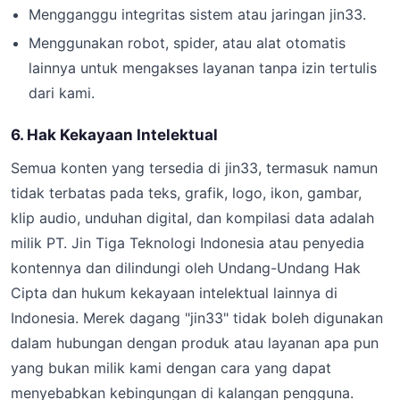
Mengganggu integritas sistem atau jaringan jin33.
Menggunakan robot, spider, atau alat otomatis
lainnya untuk mengakses layanan tanpa izin tertulis
dari kami.
6. Hak Kekayaan Intelektual
Semua konten yang tersedia di jin33, termasuk namun
tidak terbatas pada teks, grafik, logo, ikon, gambar,
klip audio, unduhan digital, dan kompilasi data adalah
milik PT. Jin Tiga Teknologi Indonesia atau penyedia
kontennya dan dilindungi oleh Undang-Undang Hak
Cipta dan hukum kekayaan intelektual lainnya di
Indonesia. Merek dagang "jin33" tidak boleh digunakan
dalam hubungan dengan produk atau layanan apa pun
yang bukan milik kami dengan cara yang dapat
menyebabkan kebingungan di kalangan pengguna.