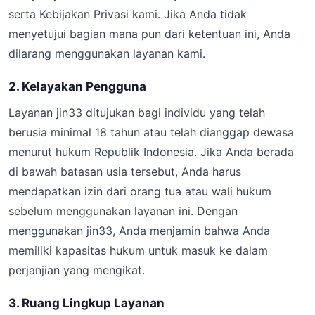
serta Kebijakan Privasi kami. Jika Anda tidak
menyetujui bagian mana pun dari ketentuan ini, Anda
dilarang menggunakan layanan kami.
2. Kelayakan Pengguna
Layanan jin33 ditujukan bagi individu yang telah
berusia minimal 18 tahun atau telah dianggap dewasa
menurut hukum Republik Indonesia. Jika Anda berada
di bawah batasan usia tersebut, Anda harus
mendapatkan izin dari orang tua atau wali hukum
sebelum menggunakan layanan ini. Dengan
menggunakan jin33, Anda menjamin bahwa Anda
memiliki kapasitas hukum untuk masuk ke dalam
perjanjian yang mengikat.
3. Ruang Lingkup Layanan