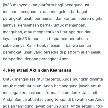
jin33 menyediakan platform bagi pengguna untuk
mencari, mengunduh, dan mengelola berbagai
perangkat lunak, permainan, dan konten hiburan digital
lainnya. Perusahaan berhak untuk menambah,
mengubah, atau menghentikan fitur apa pun dari
layanan jin33 kapan saja tanpa pemberitahuan
sebelumnya. Kami tidak menjamin bahwa semua
perangkat lunak yang tersedia di platform akan selalu
kompatibel dengan perangkat Anda.
4. Registrasi Akun dan Keamanan
Untuk mengakses fitur tertentu, Anda mungkin diminta
untuk membuat akun. Anda bertanggung jawab untuk
menjaga kerahasiaan informasi akun dan kata sandi
Anda. Semua aktivitas yang terjadi di bawah akun Anda
adalah tanggung jawab penuh Anda. Anda setuju untuk