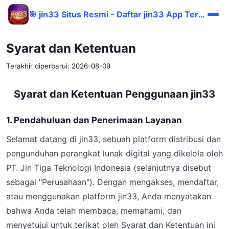
🎯 jin33 Situs Resmi - Daftar jin33 App Terbaru
Syarat dan Ketentuan
Terakhir diperbarui: 2026-08-09
Syarat dan Ketentuan Penggunaan jin33
1. Pendahuluan dan Penerimaan Layanan
Selamat datang di jin33, sebuah platform distribusi dan
pengunduhan perangkat lunak digital yang dikelola oleh
PT. Jin Tiga Teknologi Indonesia (selanjutnya disebut
sebagai "Perusahaan"). Dengan mengakses, mendaftar,
atau menggunakan platform jin33, Anda menyatakan
bahwa Anda telah membaca, memahami, dan
menyetujui untuk terikat oleh Syarat dan Ketentuan ini