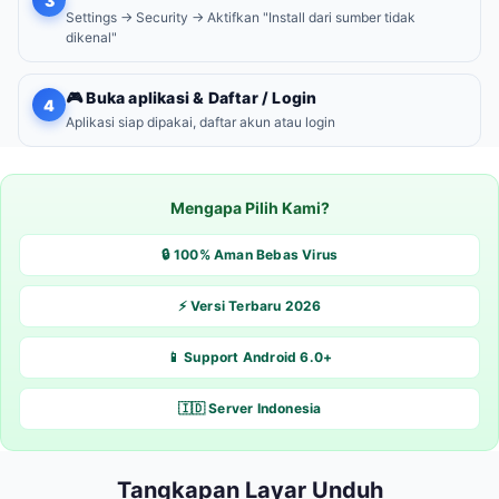
3
Settings → Security → Aktifkan "Install dari sumber tidak
dikenal"
🎮 Buka aplikasi & Daftar / Login
4
Aplikasi siap dipakai, daftar akun atau login
Mengapa Pilih Kami?
🔒 100% Aman Bebas Virus
⚡ Versi Terbaru 2026
📱 Support Android 6.0+
🇮🇩 Server Indonesia
Tangkapan Layar Unduh