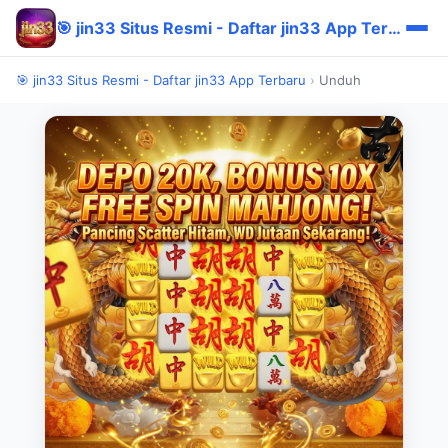
🎯 jin33 Situs Resmi - Daftar jin33 App Terbaru
🎯 jin33 Situs Resmi - Daftar jin33 App Terbaru
›
Unduh