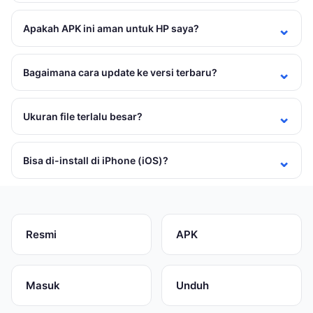
Apakah APK ini aman untuk HP saya?
Bagaimana cara update ke versi terbaru?
Ukuran file terlalu besar?
Bisa di-install di iPhone (iOS)?
Resmi
APK
Masuk
Unduh