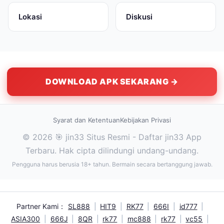
Lokasi
Diskusi
DOWNLOAD APK SEKARANG →
Syarat dan Ketentuan
Kebijakan Privasi
© 2026 🎯 jin33 Situs Resmi - Daftar jin33 App
Terbaru. Hak cipta dilindungi undang-undang.
Pengguna harus berusia 18+ tahun. Bermain secara bertanggung jawab.
Partner Kami：
SL888
|
HIT9
|
RK77
|
666I
|
id777
|
ASIA300
|
666J
|
8QR
|
rk77
|
mc888
|
rk77
|
vc55
|