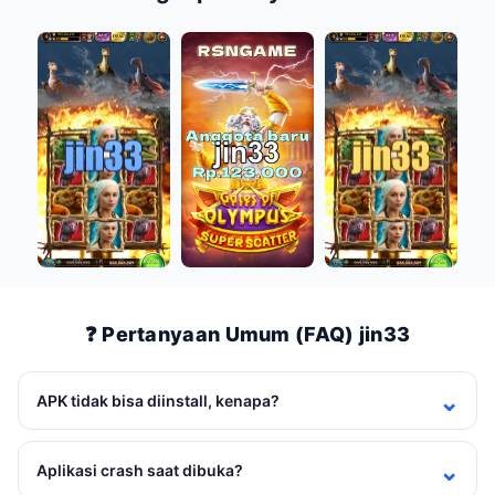
❓ Pertanyaan Umum (FAQ) jin33
APK tidak bisa diinstall, kenapa?
Aplikasi crash saat dibuka?