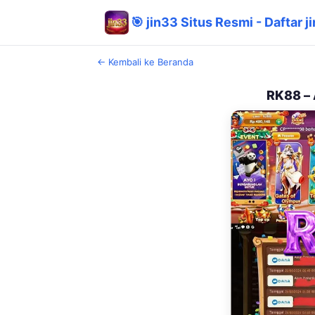
🎯 jin33 Situs Resmi - Daftar 
← Kembali ke Beranda
RK88 – 