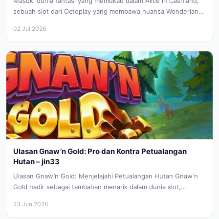
Masuki dunia fantasi yang memukau dalam Alice in Cashland,
sebuah slot dari Octoplay yang membawa nuansa Wonderland
ke layar perangkat...
02 Jul 2026
Ulasan Gnaw’n Gold: Pro dan Kontra Petualangan
Hutan – jin33
Ulasan Gnaw’n Gold: Menjelajahi Petualangan Hutan Gnaw’n
Gold hadir sebagai tambahan menarik dalam dunia slot,
menawarkan pengalaman visual yang unik...
23 Jun 2026