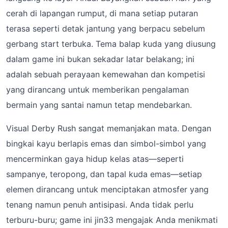
cerah di lapangan rumput, di mana setiap putaran
terasa seperti detak jantung yang berpacu sebelum
gerbang start terbuka. Tema balap kuda yang diusung
dalam game ini bukan sekadar latar belakang; ini
adalah sebuah perayaan kemewahan dan kompetisi
yang dirancang untuk memberikan pengalaman
bermain yang santai namun tetap mendebarkan.
Visual Derby Rush sangat memanjakan mata. Dengan
bingkai kayu berlapis emas dan simbol-simbol yang
mencerminkan gaya hidup kelas atas—seperti
sampanye, teropong, dan tapal kuda emas—setiap
elemen dirancang untuk menciptakan atmosfer yang
tenang namun penuh antisipasi. Anda tidak perlu
terburu-buru; game ini jin33 mengajak Anda menikmati