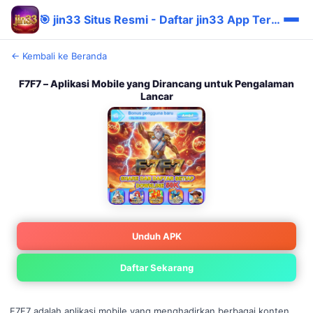
🎯 jin33 Situs Resmi - Daftar jin33 App Terbaru
← Kembali ke Beranda
F7F7 – Aplikasi Mobile yang Dirancang untuk Pengalaman
Lancar
Unduh APK
Daftar Sekarang
F7F7 adalah aplikasi mobile yang menghadirkan berbagai konten