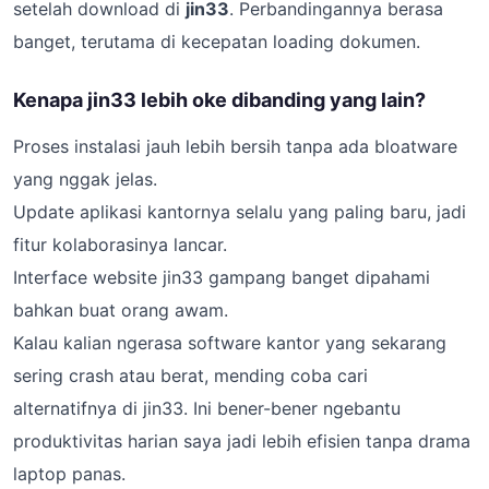
setelah download di
jin33
. Perbandingannya berasa
banget, terutama di kecepatan loading dokumen.
Kenapa jin33 lebih oke dibanding yang lain?
Proses instalasi jauh lebih bersih tanpa ada bloatware
yang nggak jelas.
Update aplikasi kantornya selalu yang paling baru, jadi
fitur kolaborasinya lancar.
Interface website jin33 gampang banget dipahami
bahkan buat orang awam.
Kalau kalian ngerasa software kantor yang sekarang
sering crash atau berat, mending coba cari
alternatifnya di jin33. Ini bener-bener ngebantu
produktivitas harian saya jadi lebih efisien tanpa drama
laptop panas.