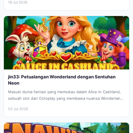
18 Jul 2026
jin33: Petualangan Wonderland dengan Sentuhan
Neon
Masuki dunia fantasi yang memukau dalam Alice in Cashland,
sebuah slot dari Octoplay yang membawa nuansa Wonderland
ke layar perangkat...
02 Jul 2026